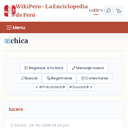
WikiPeru • La Enciclopedia
ES
EN
FR
de Perú
Menu
chica
Regresar a la lista
Mensaje nuevo
Buscar
Registrarse
Conectarse
#Précédent#
#Suivant#
lucero
Fecha : 24-06-2005 06:04 pm