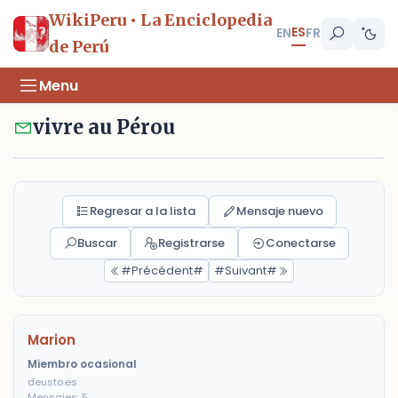
WikiPeru • La Enciclopedia
ES
EN
FR
de Perú
Menu
vivre au Pérou
Regresar a la lista
Mensaje nuevo
Buscar
Registrarse
Conectarse
#Précédent#
#Suivant#
Marion
Miembro ocasional
deusto.es
Mensajes: 5