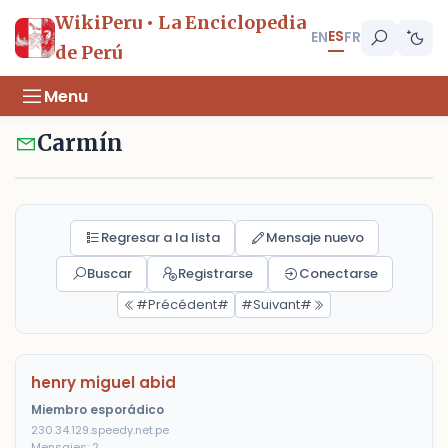
WikiPeru • La Enciclopedia
ES
EN
FR
de Perú
Menu
Carmín
Regresar a la lista
Mensaje nuevo
Buscar
Registrarse
Conectarse
#Précédent#
#Suivant#
henry miguel abid
Miembro esporádico
230.34.129.speedy.net.pe
Mensajes: 2