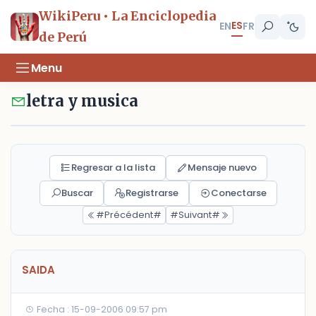
WikiPeru • La Enciclopedia
ES
EN
FR
de Perú
Menu
letra y musica
Regresar a la lista
Mensaje nuevo
Buscar
Registrarse
Conectarse
#Précédent#
#Suivant#
SAIDA
Fecha : 15-09-2006 09:57 pm