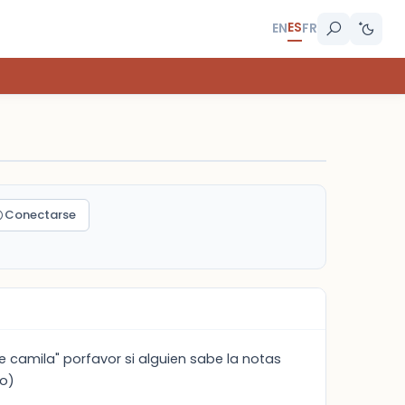
ES
EN
FR
Conectarse
 camila" porfavor si alguien sabe la notas
do)