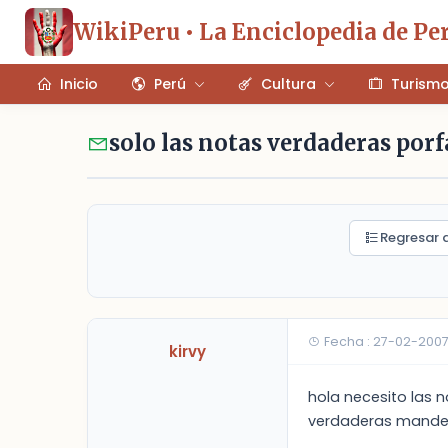
WikiPeru • La Enciclopedia de Pe
Inicio
Perú
Cultura
Turism
solo las notas verdaderas por
Regresar a
Fecha : 27-02-200
kirvy
hola necesito las 
verdaderas mande