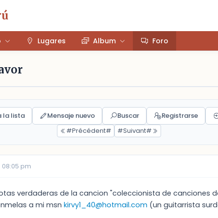
rú
o
Lugares
Album
Foro
favor
 la lista
Mensaje nuevo
Buscar
Registrarse
#Précédent#
#Suivant#
7 08:05 pm
notas verdaderas de la cancion "coleccionista de canciones de
nmelas a mi msn
kirvy1_40@hotmail.com
(un guitarrista sur