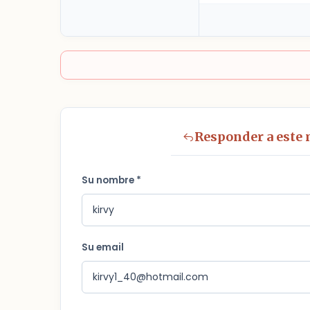
Responder a este
Su nombre *
Su email