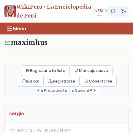
WikiPeru • La Enciclopedia
ES
EN
FR
de Perú
Menu
maximhus
Regresar a la lista
Mensaje nuevo
Buscar
Registrarse
Conectarse
#Précédent#
#Suivant#
sergio
Fecha : 20-02-2008 08:14 am