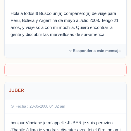
Hola a todos!!! Busco un(a) companero(a) de viaje para
Peru, Bolivia y Argentina de mayo a Julio 2008. Tengo 21
anos, y viaje sola con mi mochila. Quiero encontrar la
gente y discubrir las marveillosas de sur-america.
Responder a este mensaje
JUBER
Fecha : 23-05-2008 04:32 am
bonjour Vinciane je m'appelle JUBER je suis peruvien
J'habite à lima je voudrais discuter avec toi et être ton ami