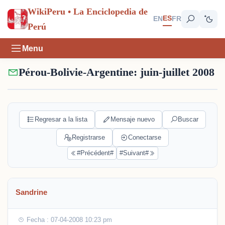
WikiPeru • La Enciclopedia de
ES
EN
FR
Perú
Menu
Pérou-Bolivie-Argentine: juin-juillet 2008
Regresar a la lista
Mensaje nuevo
Buscar
Registrarse
Conectarse
#Précédent#
#Suivant#
Sandrine
Fecha : 07-04-2008 10:23 pm