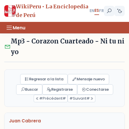
WikiPeru • La Enciclopedia
ES
EN
FR
de Perú
Menu
Mp3 - Corazon Cuarteado - Ni tu ni
yo
Regresar a la lista
Mensaje nuevo
Buscar
Registrarse
Conectarse
#Précédent#
#Suivant#
Juan Cabrera