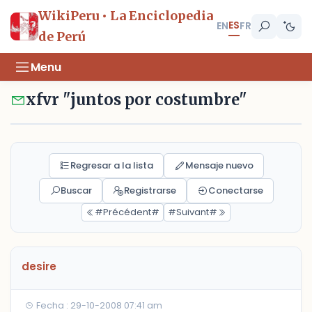
WikiPeru • La Enciclopedia
ES
EN
FR
de Perú
Menu
xfvr "juntos por costumbre"
Regresar a la lista
Mensaje nuevo
Buscar
Registrarse
Conectarse
#Précédent#
#Suivant#
desire
Fecha : 29-10-2008 07:41 am