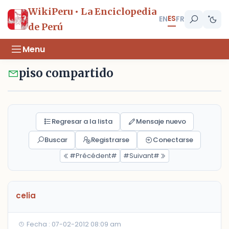
WikiPeru • La Enciclopedia
ES
EN
FR
de Perú
Menu
piso compartido
Regresar a la lista
Mensaje nuevo
Buscar
Registrarse
Conectarse
#Précédent#
#Suivant#
celia
Fecha : 07-02-2012 08:09 am