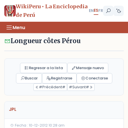
WikiPeru • La Enciclopedia
ES
EN
FR
de Perú
Menu
Longueur côtes Pérou
Regresar a la lista
Mensaje nuevo
Buscar
Registrarse
Conectarse
#Précédent#
#Suivant#
JPL
Fecha : 10-12-2012 10:28 am