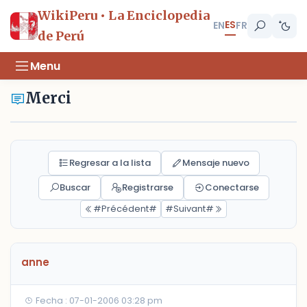
WikiPeru • La Enciclopedia
ES
EN
FR
de Perú
Menu
Merci
Regresar a la lista
Mensaje nuevo
Buscar
Registrarse
Conectarse
#Précédent#
#Suivant#
anne
Fecha : 07-01-2006 03:28 pm