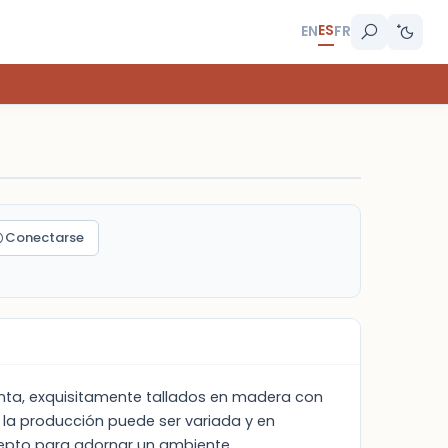
ES
EN
FR
Conectarse
nta, exquisitamente tallados en madera con
 la producción puede ser variada y en
cepto para adornar un ambiente.