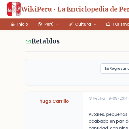
WikiPeru • La Enciclopedia de Pe
Inicio
Perú
Cultura
Turism
Retablos
Regresar a
Fecha : 19-08-2014
hugo Carrillo
ALtares, pequeños 
acabado en pan de 
cantidad, con pint