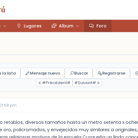
rú
o
Lugares
Album
Foro
 la lista
Mensaje nuevo
Buscar
Registrarse
#Précédent#
#Suivant#
 01:58 pm
o retablos, diversos tamaños hasta un metro setenta x oche
oro, policromados, y envejecidos muy similares a originales,
uras religiosas motivos de la escuela Cuzqueña un lindo con