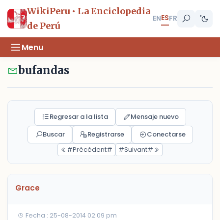
WikiPeru • La Enciclopedia
ES
EN
FR
de Perú
Menu
bufandas
Regresar a la lista
Mensaje nuevo
Buscar
Registrarse
Conectarse
#Précédent#
#Suivant#
Grace
Fecha : 25-08-2014 02:09 pm