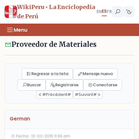
WikiPeru • La Enciclopedia
ES
EN
FR
de Perú
Menu
Proveedor de Materiales
Regresar a la lista
Mensaje nuevo
Buscar
Registrarse
Conectarse
#Précédent#
#Suivant#
German
Fecha : 12-03-2015 11:06 am