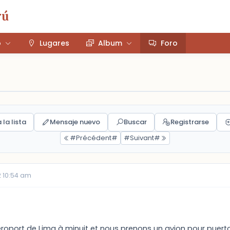
rú
o
Lugares
Album
Foro
 la lista
Mensaje nuevo
Buscar
Registrarse
#Précédent#
#Suivant#
 10:54 am
aeroport de Lima à minuit et nous prenons un avion pour puer