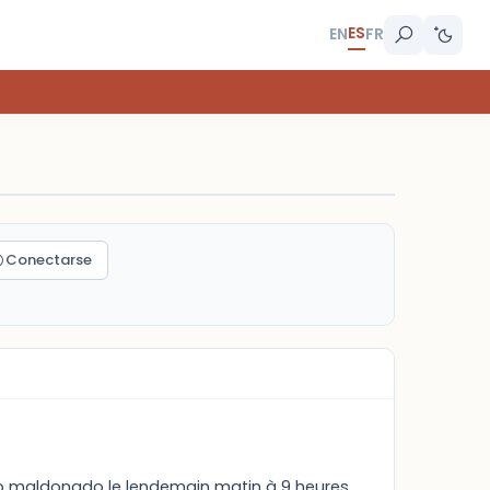
ES
EN
FR
Conectarse
to maldonado le lendemain matin à 9 heures.