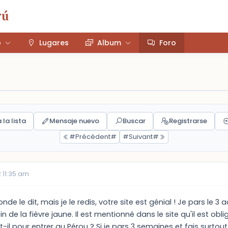
rú
o
Lugares
Album
Foro
 la lista
Mensaje nuevo
Buscar
Registrarse
#Précédent#
#Suivant#
 11:35 am
nde le dit, mais je le redis, votre site est génial ! Je pars le 3
 de la fièvre jaune. Il est mentionné dans le site qu'il est obl
t-il pour entrer au Pérou ? Si je pars 3 semaines et fais surto