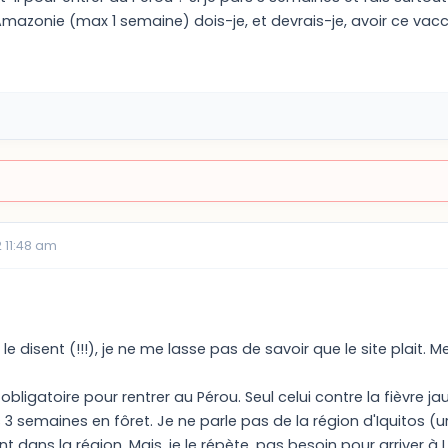
mazonie (max 1 semaine) dois-je, et devrais-je, avoir ce vac
 11:48 am
 disent (!!!), je ne me lasse pas de savoir que le site plait
obligatoire pour rentrer au Pérou. Seul celui contre la fièvre 
3 semaines en fôret. Je ne parle pas de la région d'Iquitos (urb
 dans la région. Mais, je le répète, pas besoin pour arriver à 