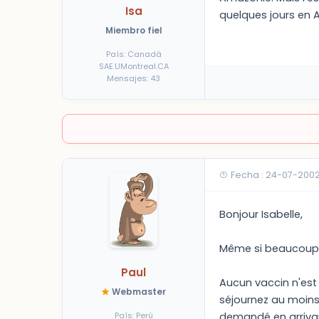
Isa
quelques jours en A
Miembro fiel
País: Canadá
SAE.UMontreal.CA
Mensajes: 43
Fecha : 24-07-2002
Bonjour Isabelle,
Même si beaucoup le
Paul
Aucun vaccin n'est 
Webmaster
séjournez au moins 
País: Perú
demandé en arrivant