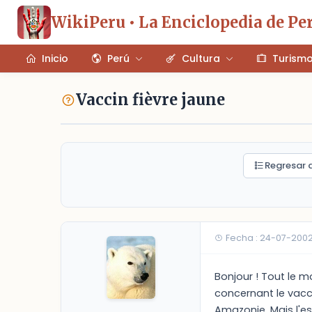
WikiPeru • La Enciclopedia de Pe
Inicio
Perú
Cultura
Turism
Vaccin fièvre jaune
Regresar a
Fecha : 24-07-2002
Bonjour ! Tout le mo
concernant le vaccin
Amazonie. Mais l'es