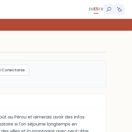
ES
EN
FR
Conectarse
 août au Pérou et aimerais avoir des infos
igatoire si l'on séjourne longtemps en
ut des villes et la montagne avec peut-être