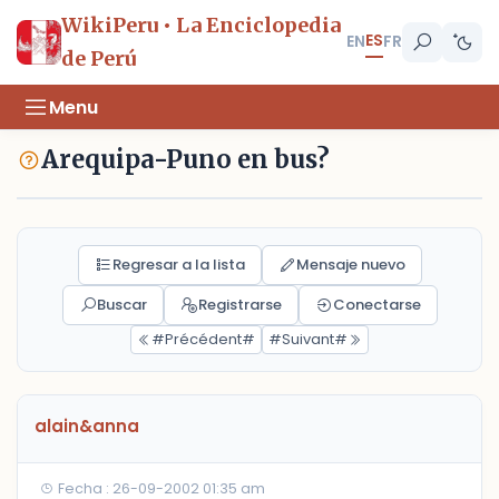
WikiPeru • La Enciclopedia
ES
EN
FR
de Perú
Menu
Arequipa-Puno en bus?
Regresar a la lista
Mensaje nuevo
Buscar
Registrarse
Conectarse
#Précédent#
#Suivant#
alain&anna
Fecha : 26-09-2002 01:35 am