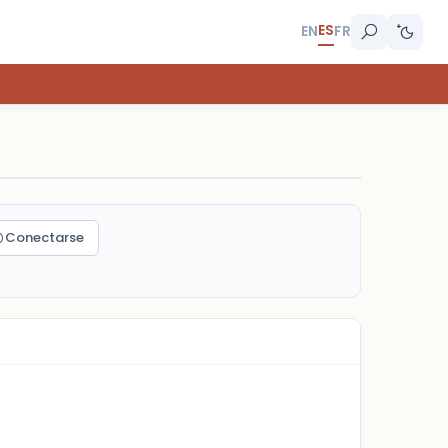
ES
EN
FR
Conectarse