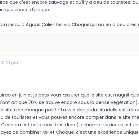
ce que c'est encore sauvage et qu'il y a peu de touristes, a
elque chose d'unique.
hora jusqu'à Aguas Calientes via Choquequirao en à peu près 
 01:23 pm
irao en juin et je peux vous assurer que le site est magnifiqu
ont dit que 70% se trouve encore sous la dense végétation), ma
e site n'en manque pas ! - La vue depuis la citadelle est trè
Peu de touristes et vous pouvez encore camper dans le site mê
achora est belle mais très dure (le chemin des incas est un
ayez de combiner MP et Choque, c'est une expérience unique 