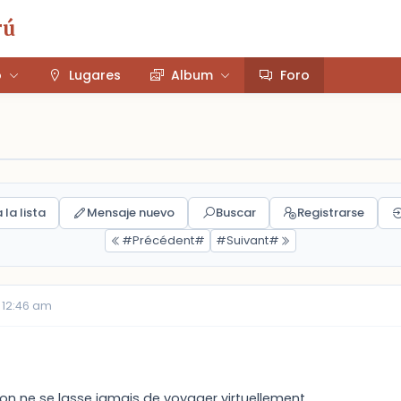
rú
o
Lugares
Album
Foro
 la lista
Mensaje nuevo
Buscar
Registrarse
#Précédent#
#Suivant#
 12:46 am
 on ne se lasse jamais de voyager virtuellement.