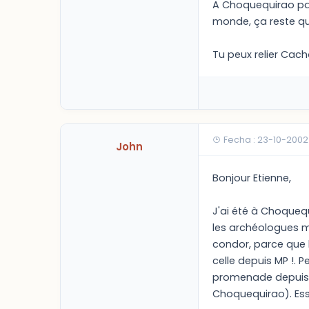
A Choquequirao par
monde, ça reste qu
Tu peux relier Cac
Fecha : 23-10-2002
John
Bonjour Etienne,
J'ai été à Choquequ
les archéologues m'
condor, parce que l
celle depuis MP !. 
promenade depuis C
Choquequirao). Ess