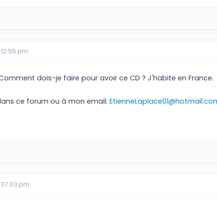
 12:55 pm
. Comment dois-je faire pour avoir ce CD ? J'habite en France.
dans ce forum ou à mon email:
EtienneLaplace01@hotmail.co
 07:03 pm