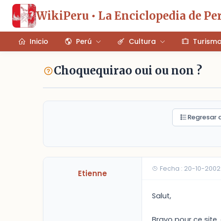
WikiPeru • La Enciclopedia de Pe
Inicio
Perú
Cultura
Turism
Choquequirao oui ou non ?
Regresar a
Fecha : 20-10-2002
Etienne
Salut,
Bravo pour ce site,