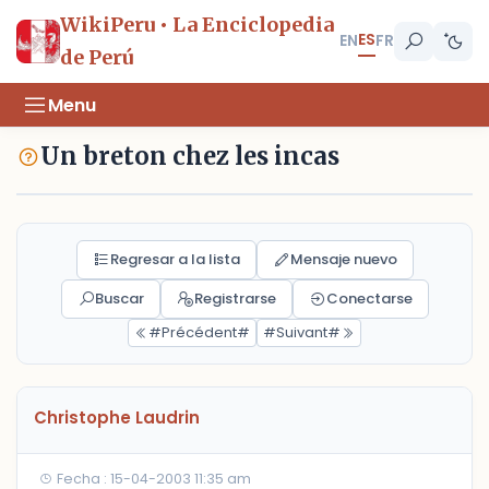
WikiPeru • La Enciclopedia
ES
EN
FR
de Perú
Menu
Un breton chez les incas
Regresar a la lista
Mensaje nuevo
Buscar
Registrarse
Conectarse
#Précédent#
#Suivant#
Christophe Laudrin
Fecha : 15-04-2003 11:35 am