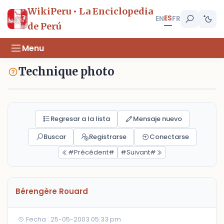
WikiPeru • La Enciclopedia
ES
EN
FR
de Perú
Menu
Technique photo
Regresar a la lista
Mensaje nuevo
Buscar
Registrarse
Conectarse
#Précédent#
#Suivant#
Bérengère Rouard
Fecha : 25-05-2003 05:33 pm