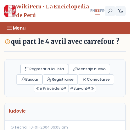
WikiPeru • La Enciclopedia
ES
EN
FR
de Perú
Menu
qui part le 4 avril avec carrefour ?
Regresar a la lista
Mensaje nuevo
Buscar
Registrarse
Conectarse
#Précédent#
#Suivant#
ludovic
Fecha : 10-01-2004 06:08 am