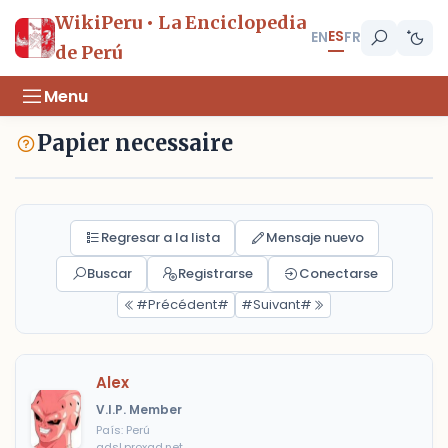
WikiPeru • La Enciclopedia
ES
EN
FR
de Perú
Menu
Papier necessaire
Regresar a la lista
Mensaje nuevo
Buscar
Registrarse
Conectarse
#Précédent#
#Suivant#
Alex
V.I.P. Member
País: Perú
adsl.proxad.net