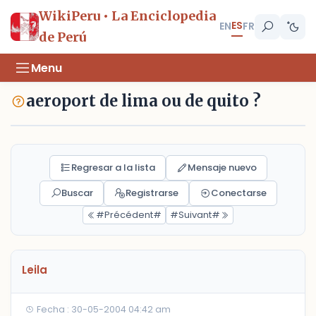
WikiPeru • La Enciclopedia
ES
EN
FR
de Perú
Menu
aeroport de lima ou de quito ?
Regresar a la lista
Mensaje nuevo
Buscar
Registrarse
Conectarse
#Précédent#
#Suivant#
Leila
Fecha : 30-05-2004 04:42 am