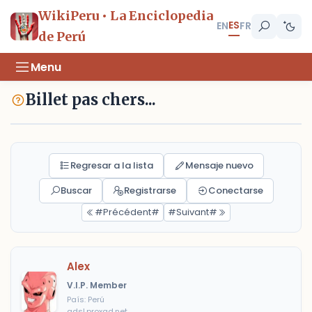
WikiPeru • La Enciclopedia
ES
EN
FR
de Perú
Menu
Billet pas chers...
Regresar a la lista
Mensaje nuevo
Buscar
Registrarse
Conectarse
#Précédent#
#Suivant#
Alex
V.I.P. Member
País: Perú
adsl.proxad.net