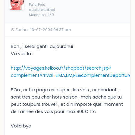
País: Perú
adsl.proxad.net
Mensajes: 230
Fecha : 13-07-2004 04:37 am
Bon , j serai gentil aujourdhui
Va voir la :
http://voyages.kelkoo.fr/shopbot/search.jsp?
complementArrival=LIMA,LIM,PE&complementDeparture=
BOn , cette page est super , les vols , cependant ,
sont tres peu cher hors saison , mais sache que tu
peut toujours trouver , et a n importe quel moment
de l année des vols pour max 800€ ttc
Voila bye