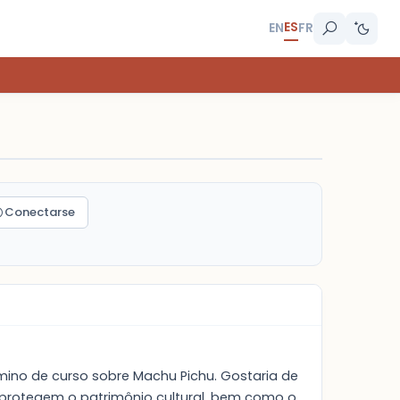
ES
EN
FR
Conectarse
mino de curso sobre Machu Pichu. Gostaria de
 protegem o patrimônio cultural, bem como o