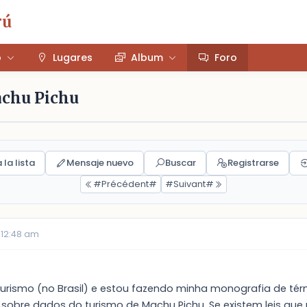
rú
o
Lugares
Album
Foro
achu Pichu
 la lista
Mensaje nuevo
Buscar
Registrarse
#Précédent#
#Suivant#
 12:48 am
urismo (no Brasil) e estou fazendo minha monografia de tér
sobre dados do turismo de Machu Pichu. Se existem leis que