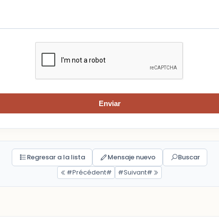
Enviar
Regresar a la lista
Mensaje nuevo
Buscar
#Précédent#
#Suivant#