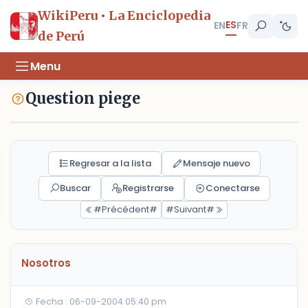
WikiPeru • La Enciclopedia
ES
EN
FR
de Perú
Menu
Question piege
Regresar a la lista
Mensaje nuevo
Buscar
Registrarse
Conectarse
#Précédent#
#Suivant#
Nosotros
Fecha : 06-09-2004 05:40 pm