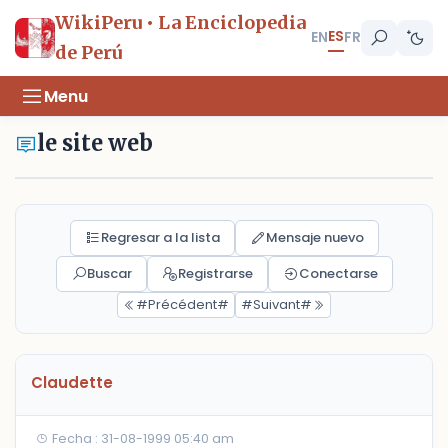
WikiPeru • La Enciclopedia
ES
EN
FR
de Perú
Menu
le site web
Regresar a la lista
Mensaje nuevo
Buscar
Registrarse
Conectarse
#Précédent#
#Suivant#
Claudette
Fecha : 31-08-1999 05:40 am