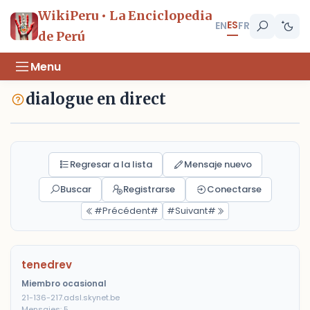
WikiPeru • La Enciclopedia
ES
EN
FR
de Perú
Menu
dialogue en direct
Regresar a la lista
Mensaje nuevo
Buscar
Registrarse
Conectarse
#Précédent#
#Suivant#
tenedrev
Miembro ocasional
21-136-217.adsl.skynet.be
Mensajes: 5