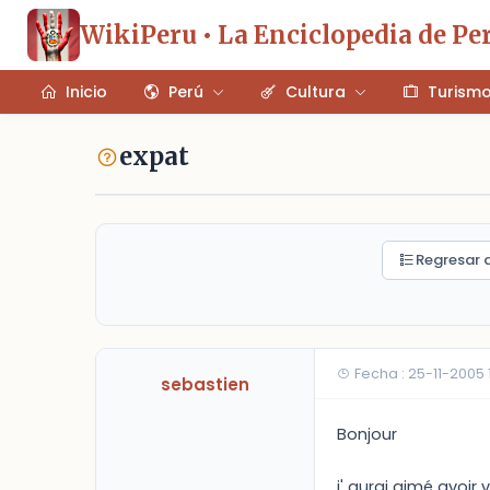
WikiPeru • La Enciclopedia de Pe
Inicio
Perú
Cultura
Turism
expat
Regresar a
Fecha : 25-11-2005
sebastien
Bonjour
j' aurai aimé avoir