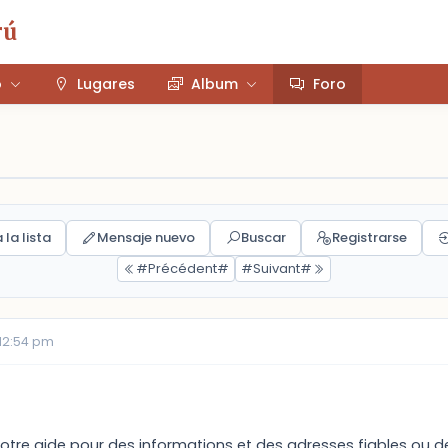
rú
o
Lugares
Album
Foro
 la lista
Mensaje nuevo
Buscar
Registrarse
#Précédent#
#Suivant#
 12:54 pm
 votre aide pour des informations et des adresses fiables ou d