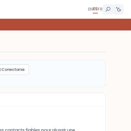
ES
EN
FR
Conectarse
es contacts fiables pour réussir une