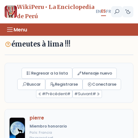
WikiPeru • La Enciclopedia
ES
EN
FR
de Perú
Menu
émeutes à lima !!!
Regresar a la lista
Mensaje nuevo
Buscar
Registrarse
Conectarse
#Précédent#
#Suivant#
pierre
Miembro honorario
País: Francia
fbx.proxad.net