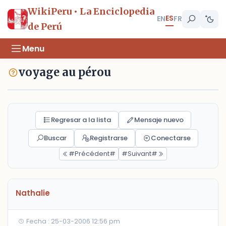
WikiPeru • La Enciclopedia
ES
EN
FR
de Perú
Menu
voyage au pérou
Regresar a la lista
Mensaje nuevo
Buscar
Registrarse
Conectarse
#Précédent#
#Suivant#
Nathalie
Fecha : 25-03-2006 12:56 pm