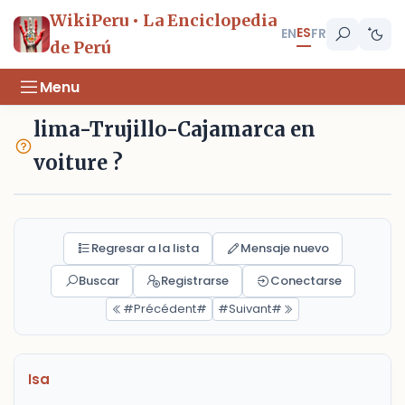
WikiPeru • La Enciclopedia
ES
EN
FR
de Perú
Menu
lima-Trujillo-Cajamarca en
voiture ?
Regresar a la lista
Mensaje nuevo
Buscar
Registrarse
Conectarse
#Précédent#
#Suivant#
Isa