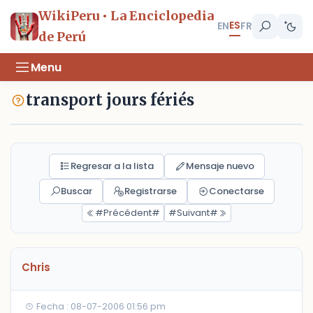
WikiPeru • La Enciclopedia
ES
EN
FR
de Perú
Menu
transport jours fériés
Regresar a la lista
Mensaje nuevo
Buscar
Registrarse
Conectarse
#Précédent#
#Suivant#
Chris
Fecha : 08-07-2006 01:56 pm