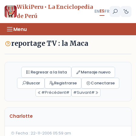
WikiPeru • La Enciclopedia
ES
EN
FR
de Perú
Menu
reportage TV : la Maca
Regresar a la lista
Mensaje nuevo
Buscar
Registrarse
Conectarse
#Précédent#
#Suivant#
Charlotte
Fecha : 22-11-2006 05:59 am