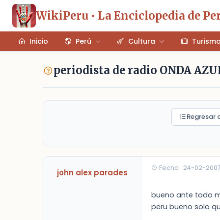
WikiPeru • La Enciclopedia de Pe
Inicio
Perú
Cultura
Turism
periodista de radio ONDA AZU
Regresar a
Fecha : 24-02-200
john alex parades
bueno ante todo mi
peru bueno solo que