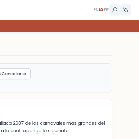
ES
EN
FR
Conectarse
uliaca 2007 de los carnavales mas grandes del
 a la cual expongo lo siguiente: