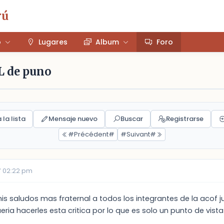
rú
o
Lugares
Album
Foro
L de puno
 la lista
Mensaje nuevo
Buscar
Registrarse
#Précédent#
#Suivant#
7 02:22 pm
s saludos mas fraternal a todos los integrantes de la acof j
ria hacerles esta critica por lo que es solo un punto de vista