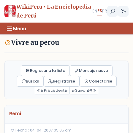
WikiPeru • La Enciclopedia
ES
EN
FR
de Perú
Menu
Vivre au perou
Regresar a la lista
Mensaje nuevo
Buscar
Registrarse
Conectarse
#Précédent#
#Suivant#
Remi
Fecha : 04-04-2007 05:05 am