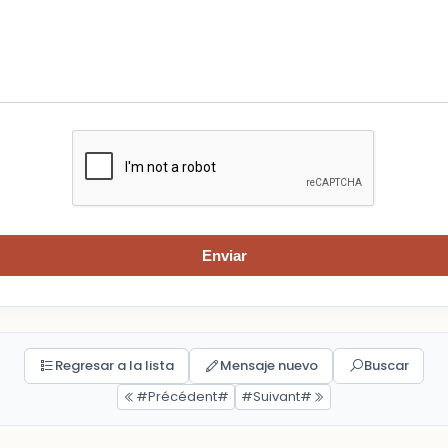
Enviar
Regresar a la lista
Mensaje nuevo
Buscar
#Précédent#
#Suivant#