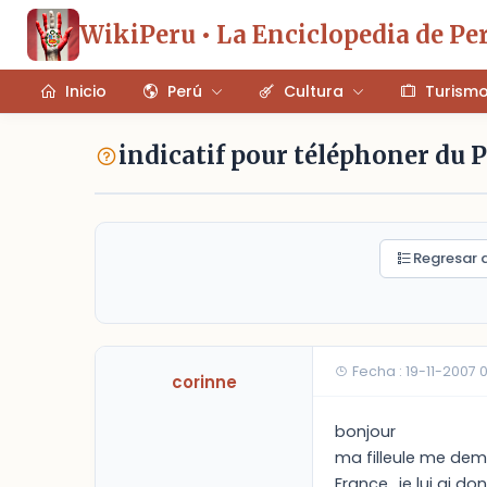
WikiPeru • La Enciclopedia de Pe
Inicio
Perú
Cultura
Turism
indicatif pour téléphoner du 
Regresar a
Fecha : 19-11-2007 
corinne
bonjour
ma filleule me dem
France ..je lui ai 