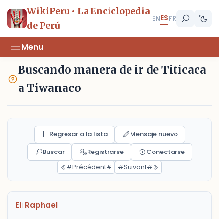
WikiPeru • La Enciclopedia
ES
EN
FR
de Perú
Menu
Buscando manera de ir de Titicaca
a Tiwanaco
Regresar a la lista
Mensaje nuevo
Buscar
Registrarse
Conectarse
#Précédent#
#Suivant#
Eli Raphael