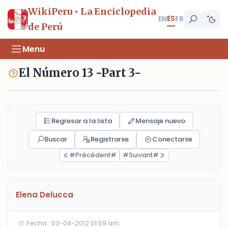
WikiPeru • La Enciclopedia
ES
EN
FR
de Perú
Menu
El Número 13 -Part 3-
Regresar a la lista
Mensaje nuevo
Buscar
Registrarse
Conectarse
#Précédent#
#Suivant#
Elena Delucca
Fecha : 03-04-2012 01:59 am