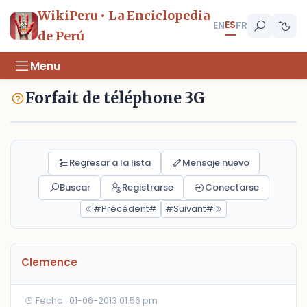
WikiPeru • La Enciclopedia
ES
EN
FR
de Perú
Menu
Forfait de téléphone 3G
Regresar a la lista
Mensaje nuevo
Buscar
Registrarse
Conectarse
#Précédent#
#Suivant#
Clemence
Fecha : 01-06-2013 01:56 pm