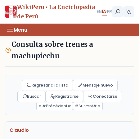
WikiPeru • La Enciclopedia
ES
EN
FR
de Perú
Menu
Consulta sobre trenes a
machupicchu
Regresar a la lista
Mensaje nuevo
Buscar
Registrarse
Conectarse
#Précédent#
#Suivant#
Claudio