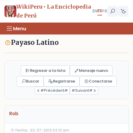
WikiPeru • La Enciclopedia
ES
EN
FR
de Perú
Menu
Payaso Latino
Regresar a la lista
Mensaje nuevo
Buscar
Registrarse
Conectarse
#Précédent#
#Suivant#
Rob
Fecha : 22-07-2013 03:13 am