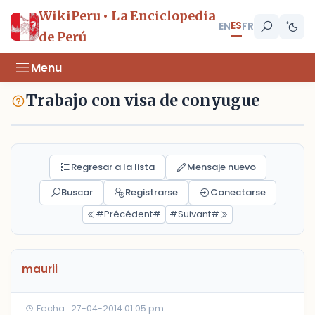
WikiPeru • La Enciclopedia
ES
EN
FR
de Perú
Menu
Trabajo con visa de conyugue
Regresar a la lista
Mensaje nuevo
Buscar
Registrarse
Conectarse
#Précédent#
#Suivant#
maurii
Fecha : 27-04-2014 01:05 pm