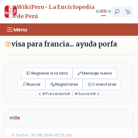
WikiPeru • La Enciclopedia
ES
EN
FR
de Perú
Menu
visa para francia... ayuda porfa
Regresar a la lista
Mensaje nuevo
Buscar
Registrarse
Conectarse
#Précédent#
#Suivant#
mile
Fecha : 15-08-2014 05:23 pm