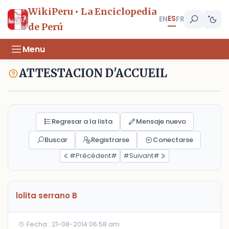
WikiPeru • La Enciclopedia
ES
EN
FR
de Perú
Menu
ATTESTACION D'ACCUEIL
Regresar a la lista
Mensaje nuevo
Buscar
Registrarse
Conectarse
#Précédent#
#Suivant#
lolita serrano B
Fecha : 21-08-2014 06:58 am