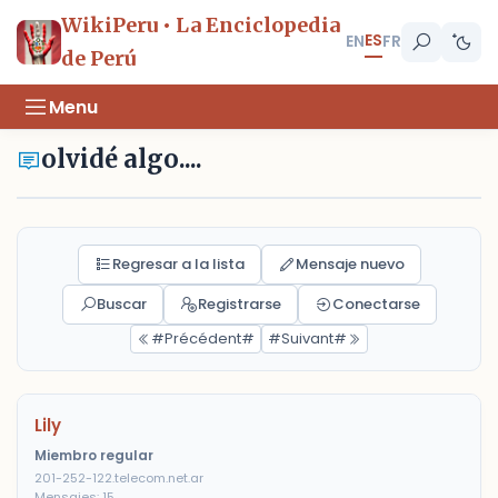
WikiPeru • La Enciclopedia
ES
EN
FR
de Perú
Menu
olvidé algo....
Regresar a la lista
Mensaje nuevo
Buscar
Registrarse
Conectarse
#Précédent#
#Suivant#
Lily
Miembro regular
201-252-122.telecom.net.ar
Mensajes: 15