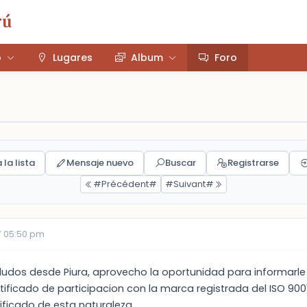
rú
o
Lugares
Album
Foro
 la lista
Mensaje nuevo
Buscar
Registrarse
#Précédent#
#Suivant#
7 05:50 pm
ludos desde Piura, aprovecho la oportunidad para informarl
tificado de participacion con la marca registrada del ISO 90
ificado de esta naturaleza.