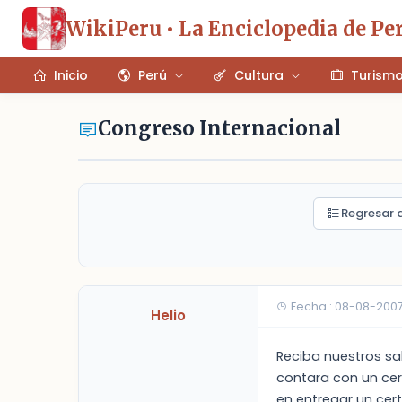
WikiPeru • La Enciclopedia de Pe
Inicio
Perú
Cultura
Turism
Congreso Internacional
Regresar a
Fecha : 08-08-200
Helio
Reciba nuestros sa
contara con un cer
en entregar un cert