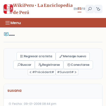
WikiPeru • La Enciclopedia
ES
EN
FR
de Perú
Menu
.....
Regresar a la lista
Mensaje nuevo
Buscar
Registrarse
Conectarse
#Précédent#
#Suivant#
susana
Fecha : 09-01-2008 08:44 pm