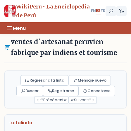
WikiPeru • La Enciclopedia
ES
EN
FR
de Perú
Menu
ventes d`artesanat peruvien
fabrique par indiens et tourisme
Regresar a la lista
Mensaje nuevo
Buscar
Registrarse
Conectarse
#Précédent#
#Suivant#
taitalindo